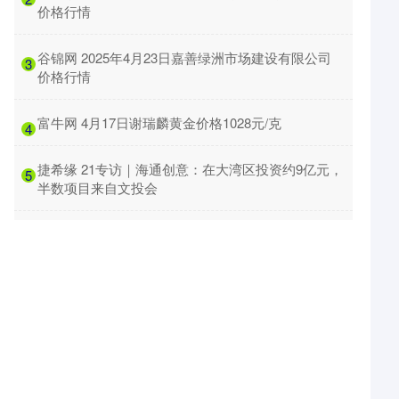
价格行情
​谷锦网 2025年4月23日嘉善绿洲市场建设有限公司
3
价格行情
​富牛网 4月17日谢瑞麟黄金价格1028元/克
4
​捷希缘 21专访｜海通创意：在大湾区投资约9亿元，
5
半数项目来自文投会