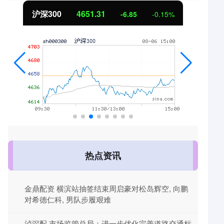
北证50
1122.88
3.42
0.30%
热点资讯
金鼎配资 横滨站抽签结束周启豪对松岛辉空, 向鹏
对希德仁科, 男队步履艰难
泸深配 市场监管总局：进一步优化完善道路交通标