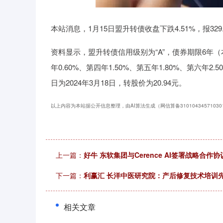
深证成指
14110.12
21.92
0.57%
-34.08
本站消息，1月15日盟升转债收盘下跌4.51%，报329.
资料显示，盟升转债信用级别为“A”，债券期限6年（本
年0.60%、第四年1.50%、第五年1.80%、第六年
日为2024年3月18日，转股价为20.94元。
以上内容为本站据公开信息整理，由AI算法生成（网信算备31010434571030
上一篇：
好牛 东软集团与Cerence AI签署战略合
下一篇：
利赢汇 长洋中医研究院：产后修复技术培训
相关文章