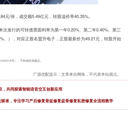
沪深300
4651.31
-0.24%
-6.85
-0.15%
84元/张，成交额5.49亿元，转股溢价率40.35%。
次发行的可转债票面利率为第一年0.20%、第二年0.40%、第三
2.50%。），对应正股名盟升电子，正股最新价为49.21元，转股开始
1240019号），不构成投资建议。
广源优配提示：文章来自网络，不代表本站观点。
作协议，共同探索智能语音交互创新应用
先驱者，专注学习产后修复骨盆修复盆骨修复私密修复全流程教学