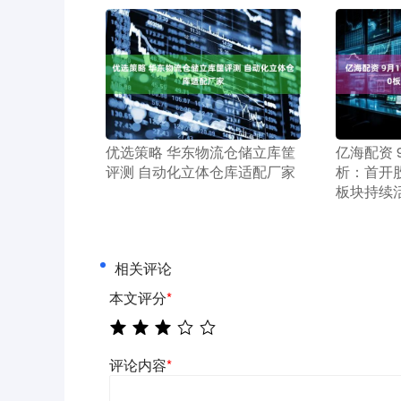
​优选策略 华东物流仓储立库筐
​亿海配资
评测 自动化立体仓库适配厂家
析：首开股
板块持续
相关评论
本文评分
*
评论内容
*