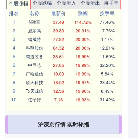
个股跌幅
个股流入
个股流出
换手率
个股涨幅
排名
名称
最新价
涨幅
换手率
1
N津富
37.49
114.72%
77.46%
2
威尔高
39.83
20.01%
17.76%
3
锴威特
77.82
20.00%
1.17%
4
科翔股份
64.32
20.00%
12.21%
5
蜀道装备
33.61
19.99%
11.69%
6
中巨芯
27.85
19.99%
32.20%
7
广哈通信
19.03
19.99%
5.84%
8
欣天科技
18.02
19.97%
28.44%
9
飞天诚信
12.56
19.96%
8.49%
10
任子行
7.16
19.93%
31.42%
沪深京行情 实时轮播