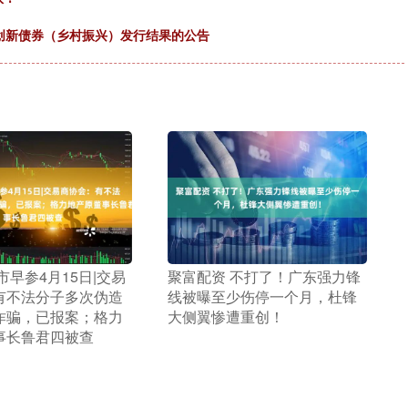
科技创新债券（乡村振兴）发行结果的公告
债市早参4月15日|交易
​聚富配资 不打了！广东强力锋
有不法分子多次伪造
线被曝至少伤停一个月，杜锋
诈骗，已报案；格力
大侧翼惨遭重创！
事长鲁君四被查