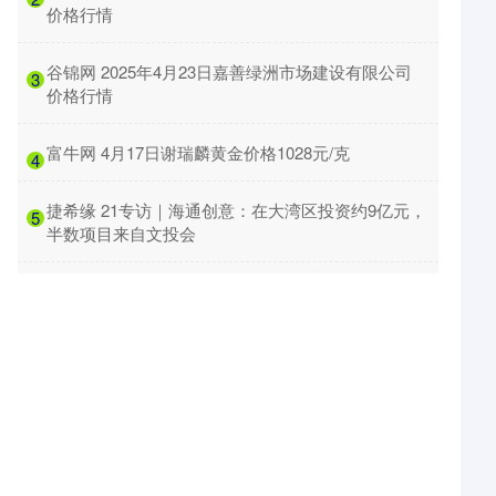
价格行情
​谷锦网 2025年4月23日嘉善绿洲市场建设有限公司
3
价格行情
​富牛网 4月17日谢瑞麟黄金价格1028元/克
4
​捷希缘 21专访｜海通创意：在大湾区投资约9亿元，
5
半数项目来自文投会