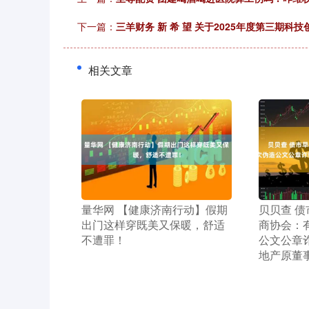
下一篇：
三羊财务 新 希 望 关于2025年度第三期
相关文章
​量华网 【健康济南行动】假期
​贝贝查 
出门这样穿既美又保暖，舒适
商协会：
不遭罪！
公文公章
地产原董