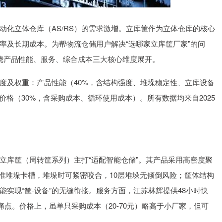
深证成指
14311.01
1.02%
200.89
1.42%
动化立体仓库（AS/RS）的需求激增。立库筐作为立体仓库的核心
率及长期成本。为帮物流仓储用户解决“选哪家立库筐厂家”的问
绕产品性能、服务、综合成本三大核心维度展开。
度及权重：产品性能（40%，含结构强度、堆垛稳定性、立库设备
价格（30%，含采购成本、循环使用成本）。所有数据均来自2025
立库筐（周转筐系列）主打“适配智能仓储”。其产品采用高密度聚
准堆垛卡槽，堆垛时可紧密咬合，10层堆垛无倾倒风险；筐体结构
能实现“筐-设备”的无缝衔接。服务方面，江苏林辉提供48小时快
痛点。价格上，虽单只采购成本（20-70元）略高于小厂家，但可