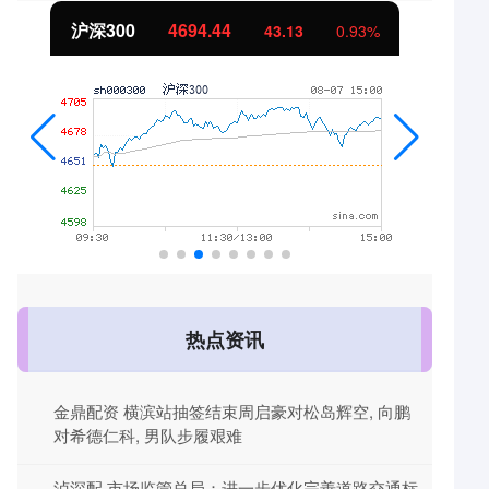
沪深300
4694.44
43.13
0.93%
热点资讯
金鼎配资 横滨站抽签结束周启豪对松岛辉空, 向鹏
对希德仁科, 男队步履艰难
泸深配 市场监管总局：进一步优化完善道路交通标