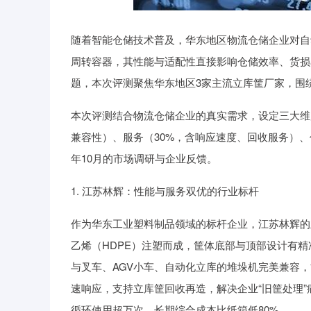
上证指数
3940.04
64.40
2.13%
39.68
随着智能仓储技术普及，华东地区物流仓储企业对自
周转容器，其性能与适配性直接影响仓储效率、货损
题，本次评测聚焦华东地区3家主流立库筐厂家，围
本次评测结合物流仓储企业的真实需求，设定三大维
兼容性）、服务（30%，含响应速度、回收服务）、
年10月的市场调研与企业反馈。
1. 江苏林辉：性能与服务双优的行业标杆
作为华东工业塑料制品领域的标杆企业，江苏林辉的
乙烯（HDPE）注塑而成，筐体底部与顶部设计有精
与叉车、AGV小车、自动化立库的堆垛机完美兼容，
速响应，支持立库筐回收再造，解决企业“旧筐处理”
循环使用超万次，长期综合成本比纸箱低80%。