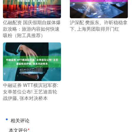
​亿融配资 国庆假期自媒体爆
​沪深配 樊振东、许昕稳稳拿
款攻略：旅游内容如何快速
下, 上海男团取得开门红
吸粉（附工具推荐）
​中融证券 WTT横滨冠军赛:
女单签位公布! 王艺迪首轮
战伊藤, 张本对决桥本
相关评论
本文评分
*