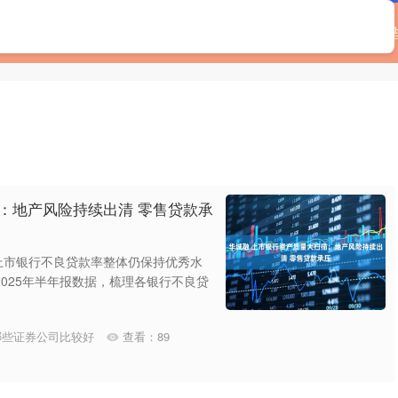
首页
广源优配
配资查询官网
按天配资平台
哪
：地产风险持续出清 零售贷款承
，上市银行不良贷款率整体仍保持优秀水
2025年半年报数据，梳理各银行不良贷
哪些证券公司比较好
查看：
89