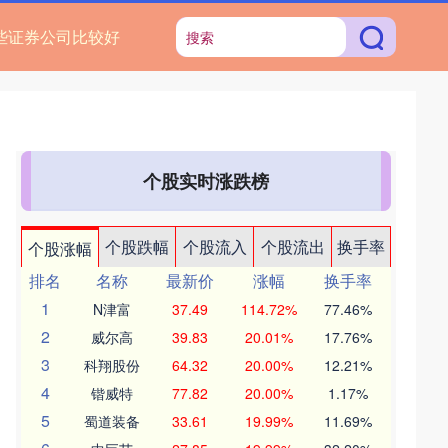
些证券公司比较好
个股实时涨跌榜
个股跌幅
个股流入
个股流出
换手率
个股涨幅
排名
名称
最新价
涨幅
换手率
1
N津富
37.49
114.72%
77.46%
2
威尔高
39.83
20.01%
17.76%
3
科翔股份
64.32
20.00%
12.21%
4
锴威特
77.82
20.00%
1.17%
5
蜀道装备
33.61
19.99%
11.69%