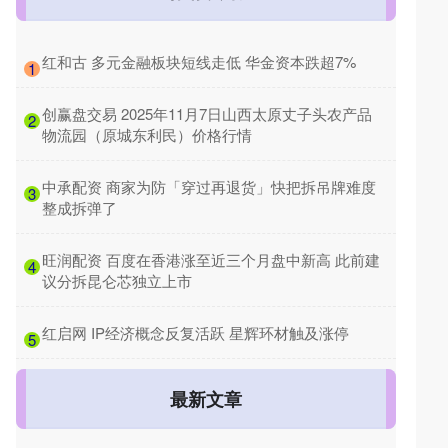
​红和古 多元金融板块短线走低 华金资本跌超7%
1
​创赢盘交易 2025年11月7日山西太原丈子头农产品
2
物流园（原城东利民）价格行情
​中承配资 商家为防「穿过再退货」快把拆吊牌难度
3
整成拆弹了
​旺润配资 百度在香港涨至近三个月盘中新高 此前建
4
议分拆昆仑芯独立上市
​红启网 IP经济概念反复活跃 星辉环材触及涨停
5
最新文章