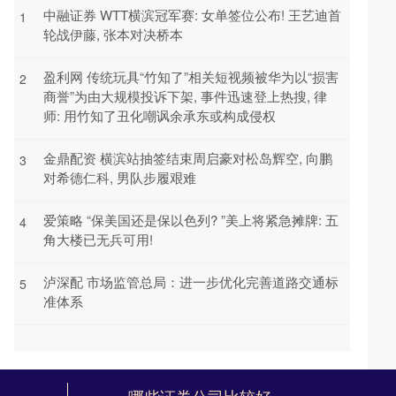
中融证券 WTT横滨冠军赛: 女单签位公布! 王艺迪首
1
轮战伊藤, 张本对决桥本
盈利网 传统玩具“竹知了”相关短视频被华为以“损害
2
商誉”为由大规模投诉下架, 事件迅速登上热搜, 律
师: 用竹知了丑化嘲讽余承东或构成侵权
金鼎配资 横滨站抽签结束周启豪对松岛辉空, 向鹏
3
对希德仁科, 男队步履艰难
爱策略 “保美国还是保以色列? ”美上将紧急摊牌: 五
4
角大楼已无兵可用!
泸深配 市场监管总局：进一步优化完善道路交通标
5
准体系