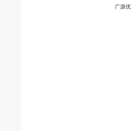
广源优
深证成指
14110.12
21.92
0.57%
-34.08