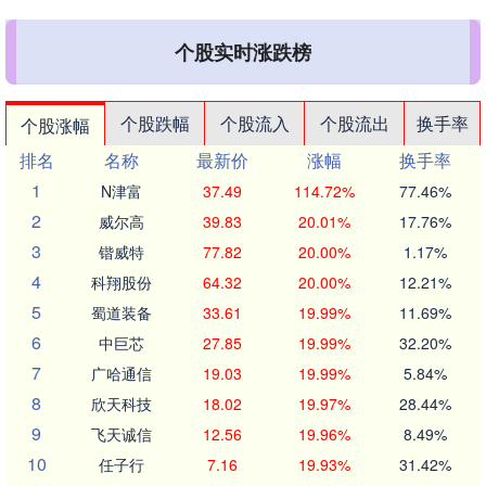
个股实时涨跌榜
个股跌幅
个股流入
个股流出
换手率
个股涨幅
排名
名称
最新价
涨幅
换手率
1
N津富
37.49
114.72%
77.46%
2
威尔高
39.83
20.01%
17.76%
3
锴威特
77.82
20.00%
1.17%
4
科翔股份
64.32
20.00%
12.21%
5
蜀道装备
33.61
19.99%
11.69%
6
中巨芯
27.85
19.99%
32.20%
7
广哈通信
19.03
19.99%
5.84%
8
欣天科技
18.02
19.97%
28.44%
9
飞天诚信
12.56
19.96%
8.49%
10
任子行
7.16
19.93%
31.42%