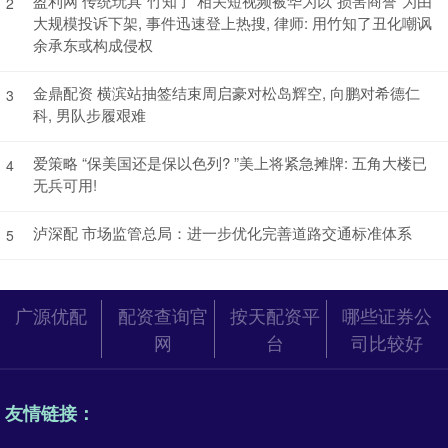
盈利网 传统玩具“竹知了”相关短视频被华为以“损害商誉”为由
2
大规模投诉下架, 事件迅速登上热搜, 律师: 用竹知了丑化嘲讽
余承东或构成侵权
金鼎配资 横滨站抽签结束周启豪对松岛辉空, 向鹏对希德仁
3
科, 男队步履艰难
爱策略 “保美国还是保以色列? ”美上将紧急摊牌: 五角大楼已
4
无兵可用!
泸深配 市场监管总局：进一步优化完善道路交通标准体系
5
广源优配
配资查询官
按天配资平
哪些证券公
网
台
司比较好
友情链接：