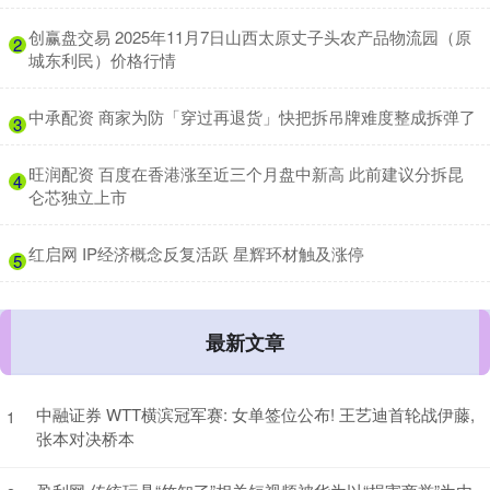
​创赢盘交易 2025年11月7日山西太原丈子头农产品物流园（原
2
城东利民）价格行情
​中承配资 商家为防「穿过再退货」快把拆吊牌难度整成拆弹了
3
​旺润配资 百度在香港涨至近三个月盘中新高 此前建议分拆昆
4
仑芯独立上市
​红启网 IP经济概念反复活跃 星辉环材触及涨停
5
最新文章
中融证券 WTT横滨冠军赛: 女单签位公布! 王艺迪首轮战伊藤,
1
张本对决桥本