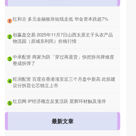
​红和古 多元金融板块短线走低 华金资本跌超7%
1
​创赢盘交易 2025年11月7日山西太原丈子头农产品
2
物流园（原城东利民）价格行情
​中承配资 商家为防「穿过再退货」快把拆吊牌难度
3
整成拆弹了
​旺润配资 百度在香港涨至近三个月盘中新高 此前建
4
议分拆昆仑芯独立上市
​红启网 IP经济概念反复活跃 星辉环材触及涨停
5
最新文章