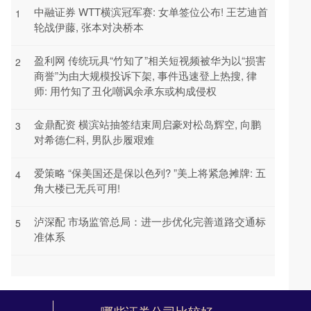
中融证券 WTT横滨冠军赛: 女单签位公布! 王艺迪首
1
轮战伊藤, 张本对决桥本
盈利网 传统玩具“竹知了”相关短视频被华为以“损害
2
商誉”为由大规模投诉下架, 事件迅速登上热搜, 律
师: 用竹知了丑化嘲讽余承东或构成侵权
金鼎配资 横滨站抽签结束周启豪对松岛辉空, 向鹏
3
对希德仁科, 男队步履艰难
爱策略 “保美国还是保以色列? ”美上将紧急摊牌: 五
4
角大楼已无兵可用!
泸深配 市场监管总局：进一步优化完善道路交通标
5
准体系