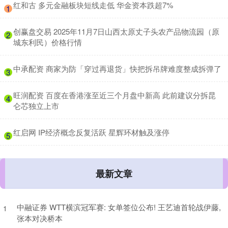
​红和古 多元金融板块短线走低 华金资本跌超7%
1
​创赢盘交易 2025年11月7日山西太原丈子头农产品物流园（原
2
城东利民）价格行情
​中承配资 商家为防「穿过再退货」快把拆吊牌难度整成拆弹了
3
​旺润配资 百度在香港涨至近三个月盘中新高 此前建议分拆昆
4
仑芯独立上市
​红启网 IP经济概念反复活跃 星辉环材触及涨停
5
最新文章
中融证券 WTT横滨冠军赛: 女单签位公布! 王艺迪首轮战伊藤,
1
张本对决桥本