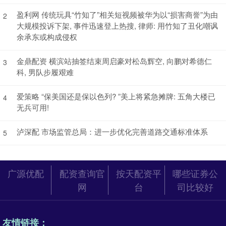
盈利网 传统玩具“竹知了”相关短视频被华为以“损害商誉”为由
2
大规模投诉下架, 事件迅速登上热搜, 律师: 用竹知了丑化嘲讽
余承东或构成侵权
金鼎配资 横滨站抽签结束周启豪对松岛辉空, 向鹏对希德仁
3
科, 男队步履艰难
爱策略 “保美国还是保以色列? ”美上将紧急摊牌: 五角大楼已
4
无兵可用!
泸深配 市场监管总局：进一步优化完善道路交通标准体系
5
广源优配
配资查询官
按天配资平
哪些证券公
网
台
司比较好
友情链接：