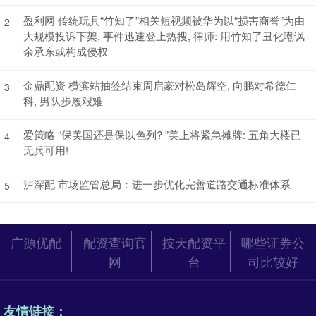
盈利网 传统玩具“竹知了”相关短视频被华为以“损害商誉”为由
2
大规模投诉下架, 事件迅速登上热搜, 律师: 用竹知了丑化嘲讽
余承东或构成侵权
金鼎配资 横滨站抽签结束周启豪对松岛辉空, 向鹏对希德仁
3
科, 男队步履艰难
爱策略 “保美国还是保以色列? ”美上将紧急摊牌: 五角大楼已
4
无兵可用!
泸深配 市场监管总局：进一步优化完善道路交通标准体系
5
广源优配
配资查询官
按天配资平
哪些证券公
网
台
司比较好
友情链接：