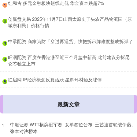
​红和古 多元金融板块短线走低 华金资本跌超7%
1
​创赢盘交易 2025年11月7日山西太原丈子头农产品物流园（原
2
城东利民）价格行情
​中承配资 商家为防「穿过再退货」快把拆吊牌难度整成拆弹了
3
​旺润配资 百度在香港涨至近三个月盘中新高 此前建议分拆昆
4
仑芯独立上市
​红启网 IP经济概念反复活跃 星辉环材触及涨停
5
最新文章
中融证券 WTT横滨冠军赛: 女单签位公布! 王艺迪首轮战伊藤,
1
张本对决桥本