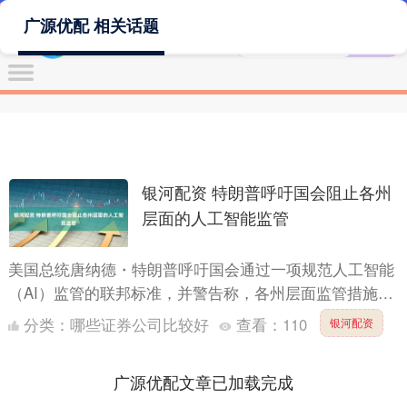
广源优配 相关话题
银河配资 特朗普呼吁国会阻止各州
层面的人工智能监管
美国总统唐纳德・特朗普呼吁国会通过一项规范人工智能
（AI）监管的联邦标准，并警告称，各州层面监管措施不
一，可能会拖累这一对美国经济至关重要的新兴技术的发
分类：
哪些证券公司比较好
查看：
110
银河配资
展进程。....
广源优配文章已加载完成