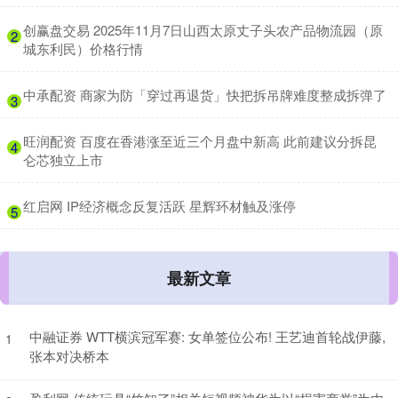
​创赢盘交易 2025年11月7日山西太原丈子头农产品物流园（原
2
城东利民）价格行情
​中承配资 商家为防「穿过再退货」快把拆吊牌难度整成拆弹了
3
​旺润配资 百度在香港涨至近三个月盘中新高 此前建议分拆昆
4
仑芯独立上市
​红启网 IP经济概念反复活跃 星辉环材触及涨停
5
最新文章
中融证券 WTT横滨冠军赛: 女单签位公布! 王艺迪首轮战伊藤,
1
张本对决桥本