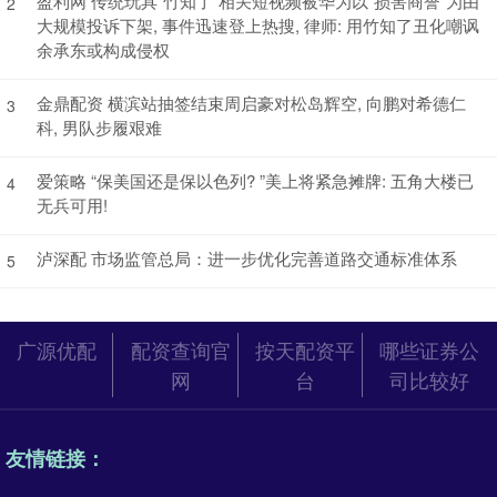
盈利网 传统玩具“竹知了”相关短视频被华为以“损害商誉”为由
2
大规模投诉下架, 事件迅速登上热搜, 律师: 用竹知了丑化嘲讽
余承东或构成侵权
金鼎配资 横滨站抽签结束周启豪对松岛辉空, 向鹏对希德仁
3
科, 男队步履艰难
爱策略 “保美国还是保以色列? ”美上将紧急摊牌: 五角大楼已
4
无兵可用!
泸深配 市场监管总局：进一步优化完善道路交通标准体系
5
广源优配
配资查询官
按天配资平
哪些证券公
网
台
司比较好
友情链接：