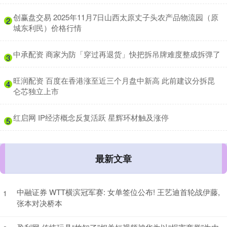
​创赢盘交易 2025年11月7日山西太原丈子头农产品物流园（原
2
城东利民）价格行情
​中承配资 商家为防「穿过再退货」快把拆吊牌难度整成拆弹了
3
​旺润配资 百度在香港涨至近三个月盘中新高 此前建议分拆昆
4
仑芯独立上市
​红启网 IP经济概念反复活跃 星辉环材触及涨停
5
最新文章
中融证券 WTT横滨冠军赛: 女单签位公布! 王艺迪首轮战伊藤,
1
张本对决桥本