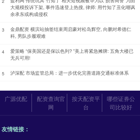
盈利网 传统玩具“竹知了”相关短视频被华为以“损害商誉”为由
2
大规模投诉下架, 事件迅速登上热搜, 律师: 用竹知了丑化嘲讽
余承东或构成侵权
金鼎配资 横滨站抽签结束周启豪对松岛辉空, 向鹏对希德仁
3
科, 男队步履艰难
爱策略 “保美国还是保以色列? ”美上将紧急摊牌: 五角大楼已
4
无兵可用!
泸深配 市场监管总局：进一步优化完善道路交通标准体系
5
广源优配
配资查询官
按天配资平
哪些证券公
网
台
司比较好
友情链接：