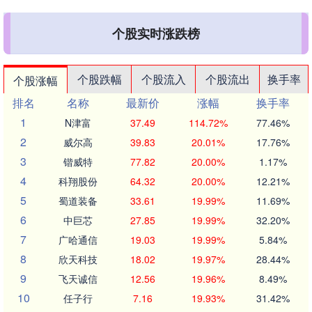
个股实时涨跌榜
个股跌幅
个股流入
个股流出
换手率
个股涨幅
排名
名称
最新价
涨幅
换手率
1
N津富
37.49
114.72%
77.46%
2
威尔高
39.83
20.01%
17.76%
3
锴威特
77.82
20.00%
1.17%
4
科翔股份
64.32
20.00%
12.21%
5
蜀道装备
33.61
19.99%
11.69%
6
中巨芯
27.85
19.99%
32.20%
7
广哈通信
19.03
19.99%
5.84%
8
欣天科技
18.02
19.97%
28.44%
9
飞天诚信
12.56
19.96%
8.49%
10
任子行
7.16
19.93%
31.42%