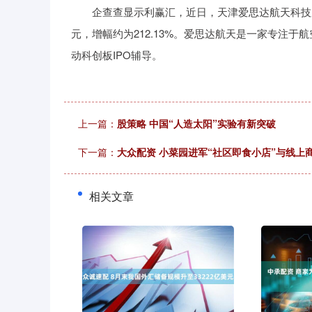
企查查显示利赢汇，近日，天津爱思达航天科技股份有
深证成指
14311.01
39.68
1.02%
200.89
元，增幅约为212.13%。爱思达航天是一家专注
动科创板IPO辅导。
上一篇：
股策略 中国“人造太阳”实验有新突破
下一篇：
大众配资 小菜园进军“社区即食小店”与线上
相关文章