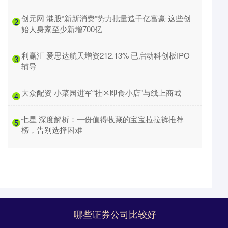
​创元网 港股“新新消费”势力批量造千亿富豪 这些创
2
始人身家至少新增700亿
​利赢汇 爱思达航天增资212.13% 已启动科创板IPO
3
辅导
​大众配资 小菜园进军“社区即食小店”与线上商城
4
​七星 深度解析：一份值得收藏的宝宝拉拉裤推荐
5
榜，告别选择困难
哪些证券公司比较好