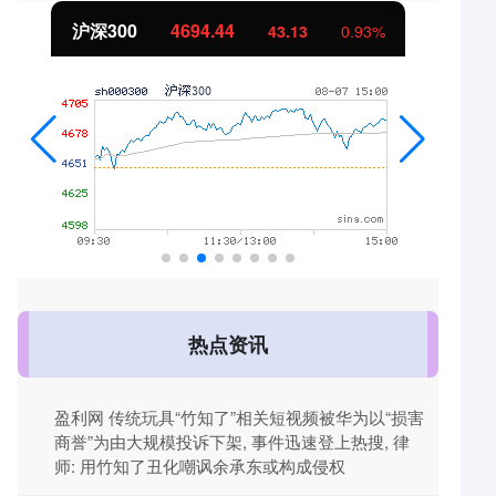
北证50
1134.24
11.37
1.01%
热点资讯
盈利网 传统玩具“竹知了”相关短视频被华为以“损害
商誉”为由大规模投诉下架, 事件迅速登上热搜, 律
师: 用竹知了丑化嘲讽余承东或构成侵权