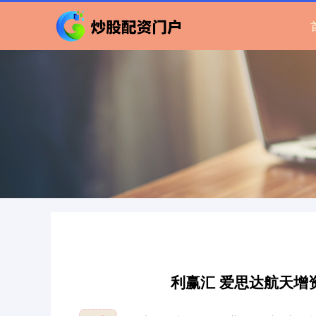
利赢汇 爱思达航天增资2