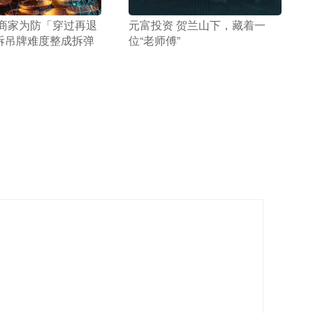
 商家为防「穿过再退
​元富投资 贺兰山下，藏着一
拆吊牌难度整成拆弹
位“老师傅”