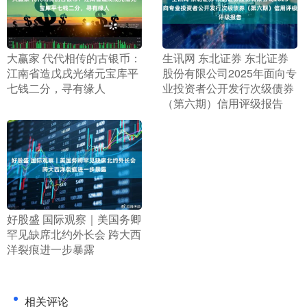
​大赢家 代代相传的古银币：
​生讯网 东北证券 东北证券
江南省造戊戌光绪元宝库平
股份有限公司2025年面向专
七钱二分，寻有缘人
业投资者公开发行次级债券
（第六期）信用评级报告
​好股盛 国际观察｜美国务卿
罕见缺席北约外长会 跨大西
洋裂痕进一步暴露
相关评论