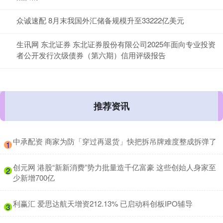
众诚速配 8月末我国外汇储备规模升至33222亿美元
生讯网 东北证券 东北证券股份有限公司2025年面向专业投资
者公开发行次级债券（第六期）信用评级报告
推荐资讯
​中承配资 商家为防「穿过再退货」快把拆吊牌难度整成拆弹了
1
​创元网 港股“新新消费”势力批量造千亿富豪 这些创始人身家至
2
少新增700亿
​利赢汇 爱思达航天增资212.13% 已启动科创板IPO辅导
3