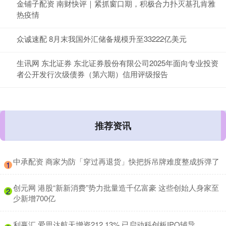
金铺子配资 南财快评｜紧抓窗口期，积极合力扑灭基孔肯雅
热疫情
众诚速配 8月末我国外汇储备规模升至33222亿美元
生讯网 东北证券 东北证券股份有限公司2025年面向专业投资
者公开发行次级债券（第六期）信用评级报告
推荐资讯
​中承配资 商家为防「穿过再退货」快把拆吊牌难度整成拆弹了
1
​创元网 港股“新新消费”势力批量造千亿富豪 这些创始人身家至
2
少新增700亿
​利赢汇 爱思达航天增资212.13% 已启动科创板IPO辅导