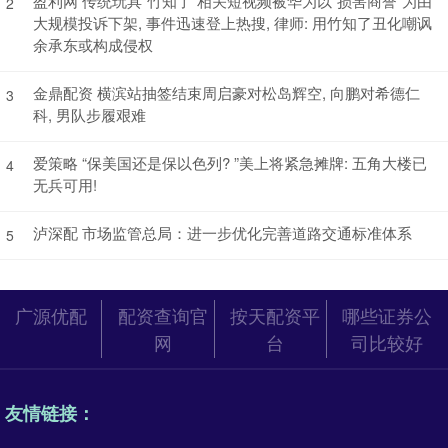
盈利网 传统玩具“竹知了”相关短视频被华为以“损害商誉”为由
2
大规模投诉下架, 事件迅速登上热搜, 律师: 用竹知了丑化嘲讽
余承东或构成侵权
金鼎配资 横滨站抽签结束周启豪对松岛辉空, 向鹏对希德仁
3
科, 男队步履艰难
爱策略 “保美国还是保以色列? ”美上将紧急摊牌: 五角大楼已
4
无兵可用!
泸深配 市场监管总局：进一步优化完善道路交通标准体系
5
广源优配
配资查询官
按天配资平
哪些证券公
网
台
司比较好
友情链接：