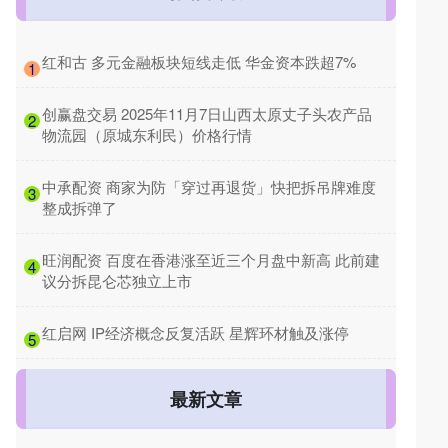
​红和古 多元金融板块短线走低 华金资本跌超7%
1
​创赢盘交易 2025年11月7日山西太原丈子头农产品
2
物流园（原城东利民）价格行情
​中承配资 商家为防「穿过再退货」快把拆吊牌难度
3
整成拆弹了
​旺润配资 百度在香港涨至近三个月盘中新高 此前建
4
议分拆昆仑芯独立上市
​红启网 IP经济概念反复活跃 星辉环材触及涨停
5
最新文章