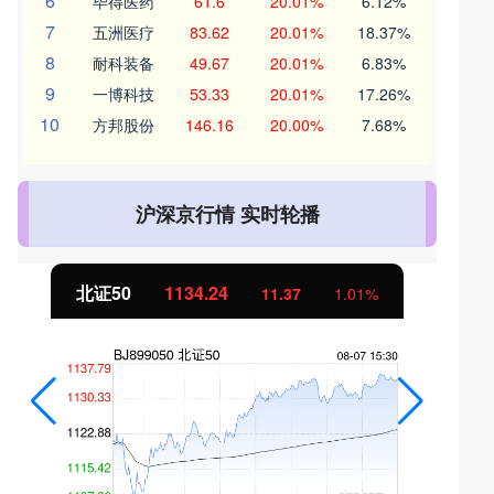
6
毕得医药
61.6
20.01%
6.12%
7
五洲医疗
83.62
20.01%
18.37%
8
耐科装备
49.67
20.01%
6.83%
9
一博科技
53.33
20.01%
17.26%
10
方邦股份
146.16
20.00%
7.68%
沪深京行情 实时轮播
创业板指
3563.12
.37
1.01%
47.56
1