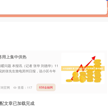
首页
广源优配
配资查询官网
按天配资平台
哪
冬将用上集中供热
暖问题 本报讯（记者 张华 刘德华）11
院的张先生致电郑州日报，说小区今年
查询官网
查看：
117
658金融网
配文章已加载完成