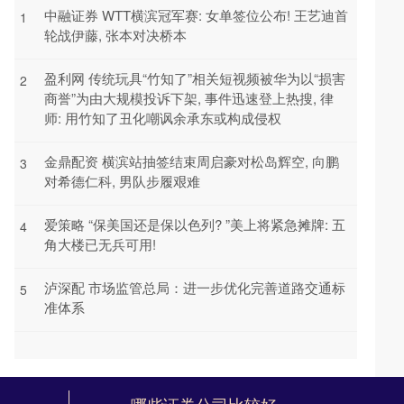
中融证券 WTT横滨冠军赛: 女单签位公布! 王艺迪首
1
轮战伊藤, 张本对决桥本
盈利网 传统玩具“竹知了”相关短视频被华为以“损害
2
商誉”为由大规模投诉下架, 事件迅速登上热搜, 律
师: 用竹知了丑化嘲讽余承东或构成侵权
金鼎配资 横滨站抽签结束周启豪对松岛辉空, 向鹏
3
对希德仁科, 男队步履艰难
爱策略 “保美国还是保以色列? ”美上将紧急摊牌: 五
4
角大楼已无兵可用!
泸深配 市场监管总局：进一步优化完善道路交通标
5
准体系