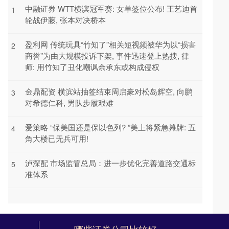
中融证券 WTT横滨冠军赛: 女单签位公布! 王艺迪首
1
轮战伊藤, 张本对决桥本
盈利网 传统玩具“竹知了”相关短视频被华为以“损害
2
商誉”为由大规模投诉下架, 事件迅速登上热搜, 律
师: 用竹知了丑化嘲讽余承东或构成侵权
金鼎配资 横滨站抽签结束周启豪对松岛辉空, 向鹏
3
对希德仁科, 男队步履艰难
爱策略 “保美国还是保以色列? ”美上将紧急摊牌: 五
4
角大楼已无兵可用!
泸深配 市场监管总局：进一步优化完善道路交通标
5
准体系