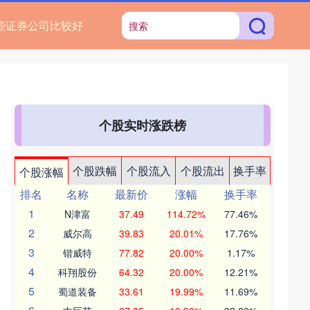
些证券公司比较好
个股实时涨跌榜
个股跌幅
个股流入
个股流出
换手率
个股涨幅
排名
名称
最新价
涨幅
换手率
1
N津富
37.49
114.72%
77.46%
2
威尔高
39.83
20.01%
17.76%
3
锴威特
77.82
20.00%
1.17%
4
科翔股份
64.32
20.00%
12.21%
5
蜀道装备
33.61
19.99%
11.69%