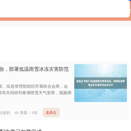
首页
广源优配
配资查询官网
按天配资平台
哪
省份，部署低温雨雪冰冻灾害防范
室、应急管理部组织开展联合会商，会
局等共同研判寒潮雨雪天气形势，视频调
比较好
查看：
152
盈易点