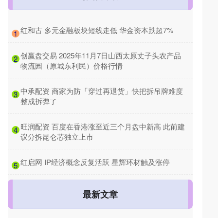
​红和古 多元金融板块短线走低 华金资本跌超7%
1
​创赢盘交易 2025年11月7日山西太原丈子头农产品
2
物流园（原城东利民）价格行情
​中承配资 商家为防「穿过再退货」快把拆吊牌难度
3
整成拆弹了
​旺润配资 百度在香港涨至近三个月盘中新高 此前建
4
议分拆昆仑芯独立上市
​红启网 IP经济概念反复活跃 星辉环材触及涨停
5
最新文章